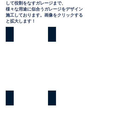
して役割をなすガレージまで、
​様々な用途に似合うガレージをデザイン
施工しております。画像をクリックする
と拡大します！
カッコいいガレージのある日光市のお家
ガレージの似合う日光市の木の家
ノ
バ
ス
イ
タ
ク
ル
好
ジ
き
ッ
の
ク
仲
の
間
テ
が
イ
集
ス
ま
ト
る
が
週
男の隠れ家があるガレージは日光の木の家
素敵なガレージのある日光市のお家
カ
末。
男
カ
ッ
男
の
ッ
コ
の
隠
コ
い
人
れ
い
い。
の
家。
い
ア
憧
夢
外
メ
れ