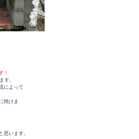
す！
えます。
流によって
に焼けま
と思います。