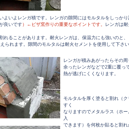
、いよいよレンガ積です。レンガの隙間にはモルタルをしっか
が良いです
）←ピザ窯作りの重要なポイントです。
レンガは耐
割れることがあります。耐火レンガは、保温力にも強いのと、
も耐えられます。隙間のモルタルは耐火セメントを使用して下さ
レンガが積みあがったらその周
余ったレンガなどで2重に覆っ
熱が逃げにくくなります。
モルタルを厚く塗ると割れ（ク
すく
なりますのでメタルラス（ホー
入
できます）を何枚か貼ると割れ